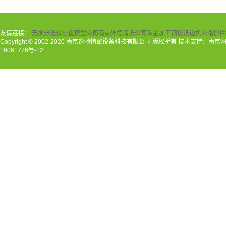
友情连接：
无损分选仪
沙盘模型公司
南京外墙清洗公司
钣金加工
钢板铣边机
公路护栏
Copyright © 2002-2020 南京逸弛精密设备科技有限公司 版权所有 技术支持：南
16061776号-12