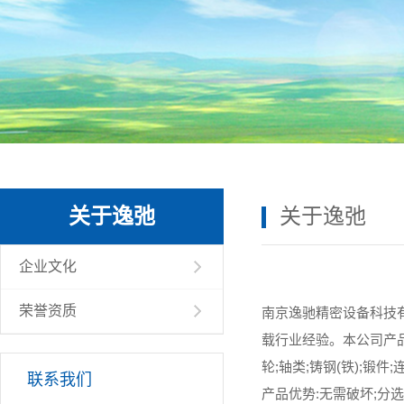
关于逸弛
关于逸弛
企业文化
荣誉资质
南京逸驰精密设备科技
载行业经验。本公司产品
轮;轴类;铸钢(铁);
联系我们
产品优势:无需破坏;分